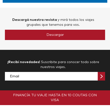
Descargá nuestra revista
y mirá todos
los viajes
grupales que tenemos para vos.
Descargar
¡Recibí novedades!
Suscribite para conocer todo sobre
nuestros viajes.
FINANCÍA TU VIAJE
HASTA EN 10 COUTAS CON
VISA