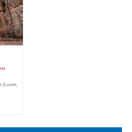
UM
o (Luxor,