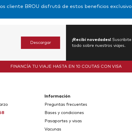
sos cliente BROU disfrutá de estos beneficios exclusivo
¡Recibí novedades!
Suscribit
Descargar
todo sobre nuestros viajes.
FINANCÍA TU VIAJE
HASTA EN 10 COUTAS CON VISA
Información
arzo
Preguntas frecuentes
68
Bases y condiciones
Pasaportes y visas
Vacunas